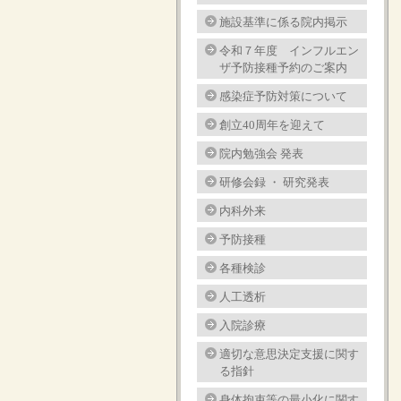
施設基準に係る院内掲示
令和７年度 インフルエン
ザ予防接種予約のご案内
感染症予防対策について
創立40周年を迎えて
院内勉強会 発表
研修会録 ・ 研究発表
内科外来
予防接種
各種検診
人工透析
入院診療
適切な意思決定支援に関す
る指針
身体拘束等の最小化に関す