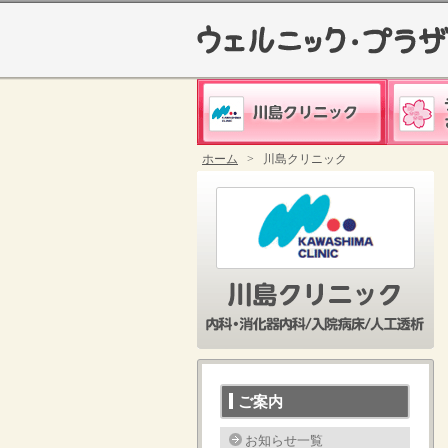
ホーム
>
川島クリニック
川島クリニック (内科外来・
デイケア
入院病床 / 人工透析)
リハ
ご案内
お知らせ一覧